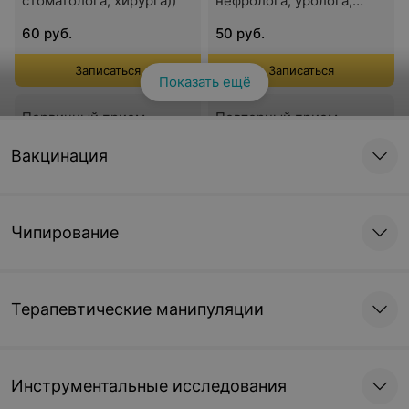
стоматолога, хирурга))
нефролога, уролога,
дерматолога)
60 руб.
50 руб.
Записаться
Записаться
Показать ещё
Первичный прием
Повторный прием
терапевта
терапевта
Вакцинация
55 руб.
45 руб.
Записаться
Записаться
Чипирование
Онлайн-консультация
Онлайн-консультация
ветеринарного врача
ветеринарного врача
Акинтьева Д.Ю.
Терапевтические манипуляции
80 руб.
80 руб.
Записаться
Записаться
Инструментальные исследования