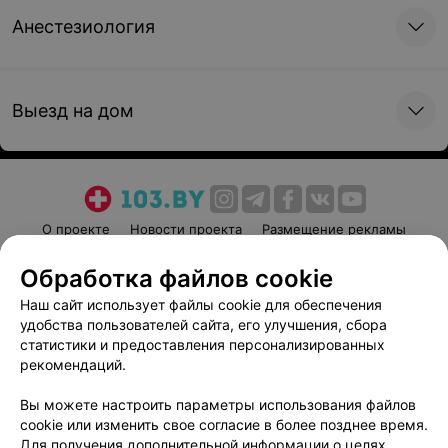
Анестезиология
Выезд на дом
О проекте
Новости проекта
Размещение рекламы
Медицинский маркетинг
Публичный договор
Обработка файлов cookie
Пользовательское соглашение
Способы оплаты
Наш сайт использует файлы cookie для обеспечения
Вакансии
Партнеры
удобства пользователей сайта, его улучшения, сбора
Написать руководителю 103.by
статистики и предоставления персонализированных
рекомендаций.
Написать в поддержку
Персональные настройки cookie
Вы можете настроить параметры использования файлов
cookie или изменить свое согласие в более позднее время.
Обработка персональных данных
Для получения дополнительной информации о целях,